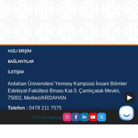
HIZLI ERIŞIM
BAĞLANTILAR
İLETIŞIM
Ardahan Üniversitesi Yenisey Kampüsü İnsani Bilimler
Edebiyat Fakültesi Binası Kat-3. Çamlıçatak Mevkii,
75002, Merkez/ARDAHAN
Telefon :
0478 211 7575
E-Posta :
lisansustuegitim@ardahan.edu.tr Tez
Select Language
▼
Kontrolü İçin: tezlisansustuegitim@ardahan.edu.tr