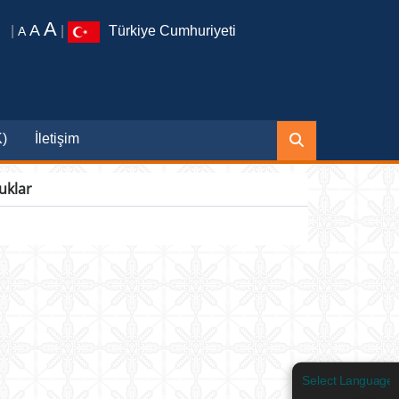
A
A
|
|
Türkiye Cumhuriyeti
A
K)
İletişim
uklar
Select Language