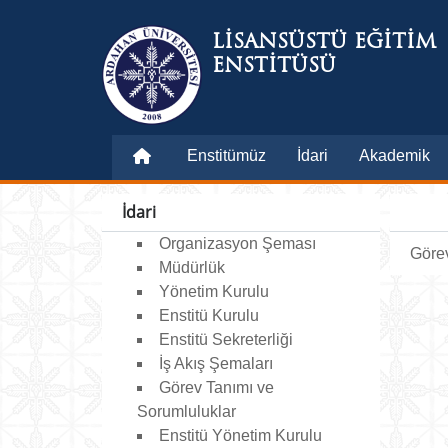
LİSANSÜSTÜ EĞİTİM
ENSTİTÜSÜ
Enstitümüz
İdari
Akademik
İdari
Organizasyon Şeması
Görev
Müdürlük
Yönetim Kurulu
Enstitü Kurulu
Enstitü Sekreterliği
İş Akış Şemaları
Görev Tanımı ve
Sorumluluklar
Enstitü Yönetim Kurulu