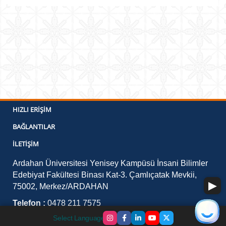
HIZLI ERIŞIM
BAĞLANTILAR
İLETIŞIM
Ardahan Üniversitesi Yenisey Kampüsü İnsani Bilimler
Edebiyat Fakültesi Binası Kat-3. Çamlıçatak Mevkii,
75002, Merkez/ARDAHAN
Telefon :
0478 211 7575
E-Posta :
lisansustuegitim@ardahan.edu.tr Tez
Select Language
▼