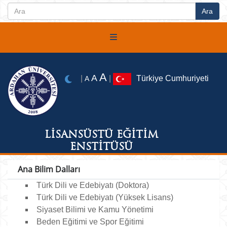
A
A
|
|
Türkiye Cumhuriyeti
A
LİSANSÜSTÜ EĞİTİM
ENSTİTÜSÜ
Ana Bilim Dalları
Türk Dili ve Edebiyatı (Doktora)
Türk Dili ve Edebiyatı (Yüksek Lisans)
Siyaset Bilimi ve Kamu Yönetimi
Beden Eğitimi ve Spor Eğitimi